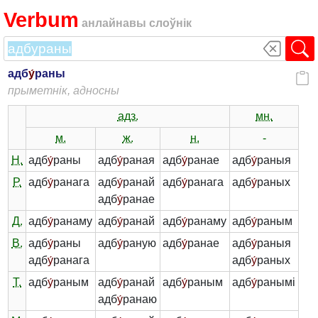
Verbum
анлайнавы слоўнік
адб
у́
раны
прыметнік, адносны
адз.
мн.
м.
ж.
н.
-
Н.
адб
у́
раны
адб
у́
раная
адб
у́
ранае
адб
у́
раныя
Р.
адб
у́
ранага
адб
у́
ранай
адб
у́
ранага
адб
у́
раных
адб
у́
ранае
Д.
адб
у́
ранаму
адб
у́
ранай
адб
у́
ранаму
адб
у́
раным
В.
адб
у́
раны
адб
у́
раную
адб
у́
ранае
адб
у́
раныя
адб
у́
ранага
адб
у́
раных
Т.
адб
у́
раным
адб
у́
ранай
адб
у́
раным
адб
у́
ранымі
адб
у́
ранаю