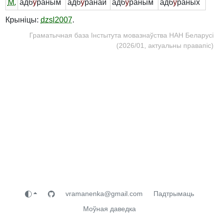
М.
адб
у́
раным
адб
у́
ранай
адб
у́
раным
адб
у́
раных
Крыніцы:
dzsl2007
.
Граматычная база Інстытута мовазнаўства НАН Беларусі
(2026/01, актуальны правапіс)
vramanenka@gmail.com
Падтрымаць
Моўная даведка