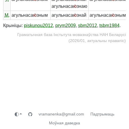
агульнаса
ю́
знаю
М.
агульнаса
ю́
зным
агульнаса
ю́
знай
агульнаса
ю́
зным
Крыніцы:
piskunou2012
,
prym2009
,
sbm2012
,
tsbm1984
.
Граматычная база Інстытута мовазнаўства НАН Беларусі
(2026/01, актуальны правапіс)
vramanenka@gmail.com
Падтрымаць
Моўная даведка