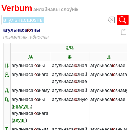
Verbum
анлайнавы слоўнік
агульнаса
ю́
зны
прыметнік, адносны
адз.
м.
ж.
н.
Н.
агульнаса
ю́
зны
агульнаса
ю́
зная
агульнаса
ю́
знае
Р.
агульнаса
ю́
знага
агульнаса
ю́
знай
агульнаса
ю́
знага
агульнаса
ю́
знае
Д.
агульнаса
ю́
знаму
агульнаса
ю́
знай
агульнаса
ю́
знаму
В.
агульнаса
ю́
зны
агульнаса
ю́
зную
агульнаса
ю́
знае
(
неадуш.
)
агульнаса
ю́
знага
(
адуш.
)
Т.
агульнаса
ю́
зным
агульнаса
ю́
знай
агульнаса
ю́
зным