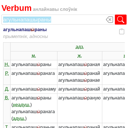
Verbum
анлайнавы слоўнік
агульнапаш
ы́
раны
прыметнік, адносны
адз.
м.
ж.
н.
Н.
агульнапаш
ы́
раны
агульнапаш
ы́
раная
агульнапа
Р.
агульнапаш
ы́
ранага
агульнапаш
ы́
ранай
агульнапа
агульнапаш
ы́
ранае
Д.
агульнапаш
ы́
ранаму
агульнапаш
ы́
ранай
агульнапа
В.
агульнапаш
ы́
раны
агульнапаш
ы́
раную
агульнапа
(
неадуш.
)
агульнапаш
ы́
ранага
(
адуш.
)
Т.
агульнапаш
ы́
раным
агульнапаш
ы́
ранай
агульнапа