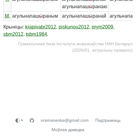
агульнапаш
ы́
ранаю
М.
агульнапаш
ы́
раным
агульнапаш
ы́
ранай
агульнапа
Крыніцы:
krapivabr2012
,
piskunou2012
,
prym2009
,
sbm2012
,
tsbm1984
.
Граматычная база Інстытута мовазнаўства НАН Беларусі
(2026/01, актуальны правапіс)
vramanenka@gmail.com
Падтрымаць
Моўная даведка