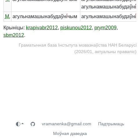
агульнамашынабудаўн
і́
ч
М.
агульнамашынабудаўн
і́
чым
агульнамашынабудаўн
і́
ч
Крыніцы:
krapivabr2012
,
piskunou2012
,
prym2009
,
sbm2012
.
Граматычная база Інстытута мовазнаўства НАН Беларусі
(2026/01, актуальны правапіс)
vramanenka@gmail.com
Падтрымаць
Моўная даведка