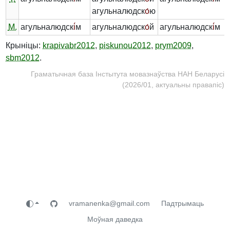
агульналюдск
о́
ю
М.
агульналюдск
і́
м
агульналюдск
о́
й
агульналюдск
і́
м
Крыніцы:
krapivabr2012
,
piskunou2012
,
prym2009
,
sbm2012
.
Граматычная база Інстытута мовазнаўства НАН Беларусі
(2026/01, актуальны правапіс)
vramanenka@gmail.com
Падтрымаць
Моўная даведка