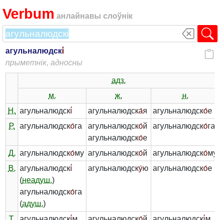
Verbum
анлайнавы слоўнік
агульналюдск
і́
прыметнік, адносны
адз.
м.
ж.
н.
Н.
агульналюдск
і́
агульналюдск
а́
я
агульналюдск
о́
е
Р.
агульналюдск
о́
га
агульналюдск
о́
й
агульналюдск
о́
га
агульналюдск
о́
е
Д.
агульналюдск
о́
му
агульналюдск
о́
й
агульналюдск
о́
му
В.
агульналюдск
і́
агульналюдск
у́
ю
агульналюдск
о́
е
(
неадуш.
)
агульналюдск
о́
га
(
адуш.
)
Т.
агульналюдск
і́
м
агульналюдск
о́
й
агульналюдск
і́
м