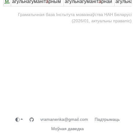
М.
агульнагуманіт
а́
рным
агульнагуманіт
а́
рнай
агульнаг
Граматычная база Інстытута мовазнаўства НАН Беларусі
(2026/01, актуальны правапіс)
vramanenka@gmail.com
Падтрымаць
Моўная даведка