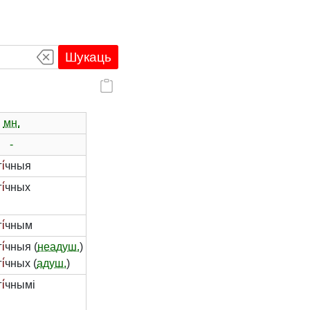
Шукаць
мн.
-
г
і́
чныя
г
і́
чных
г
і́
чным
г
і́
чныя (
неадуш.
)
г
і́
чных (
адуш.
)
г
і́
чнымі