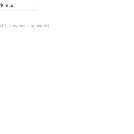
г
і́
чных
/01, актуальны правапіс)