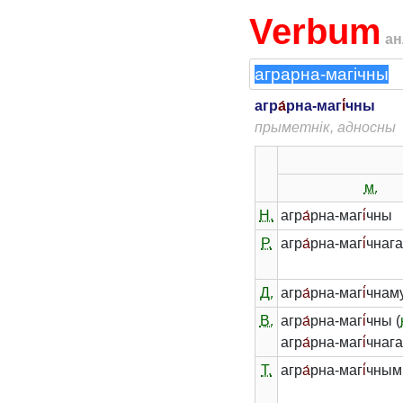
Verbum
ан
агр
а́
рна-маг
і́
чны
прыметнік, адносны
м.
Н.
агр
а́
рна-маг
і́
чны
Р.
агр
а́
рна-маг
і́
чнаг
Д.
агр
а́
рна-маг
і́
чнам
В.
агр
а́
рна-маг
і́
чны (
агр
а́
рна-маг
і́
чнага
Т.
агр
а́
рна-маг
і́
чным