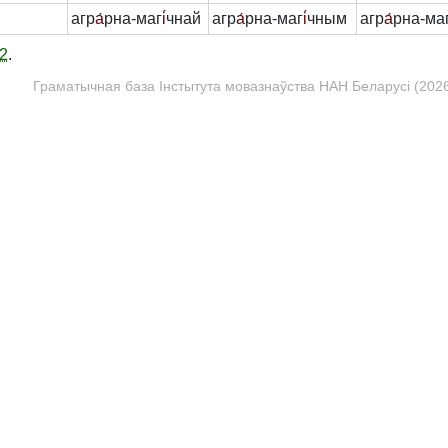
агр
а́
рна-маг
і́
чнай
агр
а́
рна-маг
і́
чным
агр
а́
рна-ма
2
.
Граматычная база Інстытута мовазнаўства НАН Беларусі (2026