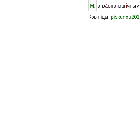
М.
агр
а́
рна-маг
і́
чным
Крыніцы:
piskunou201