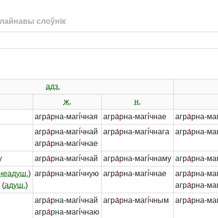
лайнавы слоўнік
адз.
ж.
н.
агр
а́
рна-маг
і́
чная
агр
а́
рна-маг
і́
чнае
агр
а́
рна-ма
а
агр
а́
рна-маг
і́
чнай
агр
а́
рна-маг
і́
чнага
агр
а́
рна-ма
агр
а́
рна-маг
і́
чнае
у
агр
а́
рна-маг
і́
чнай
агр
а́
рна-маг
і́
чнаму
агр
а́
рна-ма
неадуш.
)
агр
а́
рна-маг
і́
чную
агр
а́
рна-маг
і́
чнае
агр
а́
рна-ма
 (
адуш.
)
агр
а́
рна-ма
агр
а́
рна-маг
і́
чнай
агр
а́
рна-маг
і́
чным
агр
а́
рна-ма
агр
а́
рна-маг
і́
чнаю