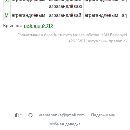
аграгандл
ё́
ваю
М.
аграгандл
ё́
вым
аграгандл
ё́
вай
аграгандл
ё́
вым
агр
Крыніцы:
piskunou2012
.
Граматычная база Інстытута мовазнаўства НАН Беларусі
(2026/01, актуальны правапіс)
vramanenka@gmail.com
Падтрымаць
Моўная даведка