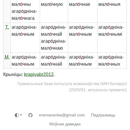
мал
о́
чны
мал
о́
чную
мал
о́
чнае
мал
о́
чныя
агар
о́
дніна-
мал
о́
чнага
Т.
агар
о́
дніна-
агар
о́
дніна-
агар
о́
дніна-
агар
о́
дніна-
мал
о́
чным
мал
о́
чнай
мал
о́
чным
мал
о́
чнымі
агар
о́
дніна-
мал
о́
чнаю
М.
агар
о́
дніна-
агар
о́
дніна-
агар
о́
дніна-
агар
о́
дніна-
мал
о́
чным
мал
о́
чнай
мал
о́
чным
мал
о́
чных
Крыніцы:
krapivabr2012
.
Граматычная база Інстытута мовазнаўства НАН Беларусі
(2026/01, актуальны правапіс)
vramanenka@gmail.com
Падтрымаць
Моўная даведка