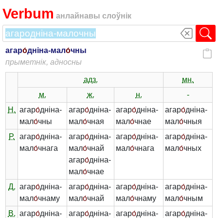
Verbum
анлайнавы слоўнік
агар
о́
дніна-мал
о́
чны
прыметнік, адносны
адз.
мн.
м.
ж.
н.
-
Н.
агар
о́
дніна-
агар
о́
дніна-
агар
о́
дніна-
агар
о́
дніна-
мал
о́
чны
мал
о́
чная
мал
о́
чнае
мал
о́
чныя
Р.
агар
о́
дніна-
агар
о́
дніна-
агар
о́
дніна-
агар
о́
дніна-
мал
о́
чнага
мал
о́
чнай
мал
о́
чнага
мал
о́
чных
агар
о́
дніна-
мал
о́
чнае
Д.
агар
о́
дніна-
агар
о́
дніна-
агар
о́
дніна-
агар
о́
дніна-
мал
о́
чнаму
мал
о́
чнай
мал
о́
чнаму
мал
о́
чным
В.
агар
о́
дніна-
агар
о́
дніна-
агар
о́
дніна-
агар
о́
дніна-