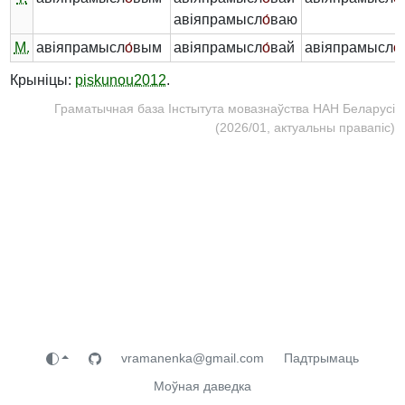
авіяпрамысл
о́
ваю
М.
авіяпрамысл
о́
вым
авіяпрамысл
о́
вай
авіяпрамысл
о́
Крыніцы:
piskunou2012
.
Граматычная база Інстытута мовазнаўства НАН Беларусі
(2026/01, актуальны правапіс)
vramanenka@gmail.com
Падтрымаць
Моўная даведка