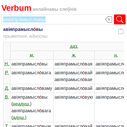
Verbum
анлайнавы слоўнік
авіяпрамысл
о́
вы
прыметнік, адносны
адз.
м.
ж.
н.
Н.
авіяпрамысл
о́
вы
авіяпрамысл
о́
вая
авіяпрамысл
о́
Р.
авіяпрамысл
о́
вага
авіяпрамысл
о́
вай
авіяпрамысл
о́
авіяпрамысл
о́
вае
Д.
авіяпрамысл
о́
ваму
авіяпрамысл
о́
вай
авіяпрамысл
о́
В.
авіяпрамысл
о́
вы
авіяпрамысл
о́
вую
авіяпрамысл
о́
(
неадуш.
)
авіяпрамысл
о́
вага
(
адуш.
)
Т.
авіяпрамысл
о́
вым
авіяпрамысл
о́
вай
авіяпрамысл
о́