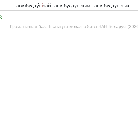
авіябудаўн
і́
чай
авіябудаўн
і́
чым
авіябудаўн
і́
чых
2
.
Граматычная база Інстытута мовазнаўства НАН Беларусі (2026