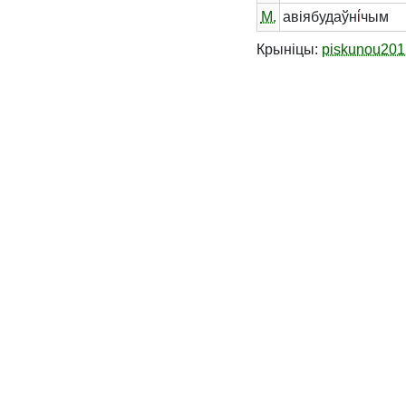
М.
авіябудаўн
і́
чым
Крыніцы:
piskunou201