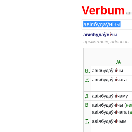
Verbum
ан
авіябудаўн
і́
чы
прыметнік, адносны
м.
Н.
авіябудаўн
і́
чы
Р.
авіябудаўн
і́
чага
Д.
авіябудаўн
і́
чаму
В.
авіябудаўн
і́
чы (
не
авіябудаўн
і́
чага (
а
Т.
авіябудаўн
і́
чым