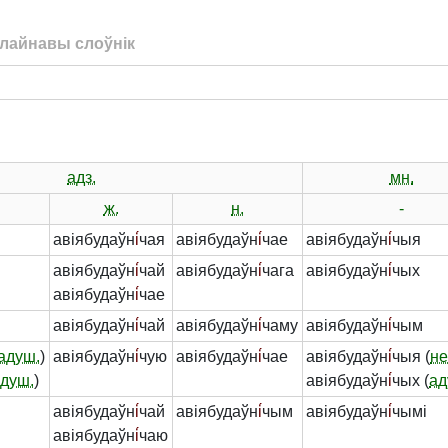
лайнавы слоўнік
адз.
мн.
ж.
н.
-
авіябудаўн
і́
чая
авіябудаўн
і́
чае
авіябудаўн
і́
чыя
авіябудаўн
і́
чай
авіябудаўн
і́
чага
авіябудаўн
і́
чых
авіябудаўн
і́
чае
авіябудаўн
і́
чай
авіябудаўн
і́
чаму
авіябудаўн
і́
чым
адуш.
)
авіябудаўн
і́
чую
авіябудаўн
і́
чае
авіябудаўн
і́
чыя (
не
душ.
)
авіябудаўн
і́
чых (
ад
авіябудаўн
і́
чай
авіябудаўн
і́
чым
авіябудаўн
і́
чымі
авіябудаўн
і́
чаю