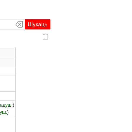
Шукаць
адуш.
)
уш.
)