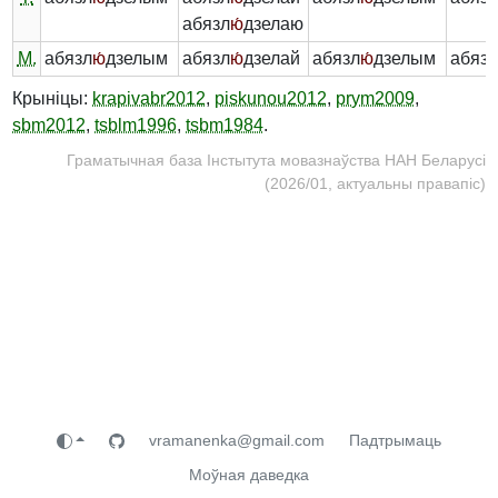
абязл
ю́
дзелаю
М.
абязл
ю́
дзелым
абязл
ю́
дзелай
абязл
ю́
дзелым
абяз
Крыніцы:
krapivabr2012
,
piskunou2012
,
prym2009
,
sbm2012
,
tsblm1996
,
tsbm1984
.
Граматычная база Інстытута мовазнаўства НАН Беларусі
(2026/01, актуальны правапіс)
vramanenka@gmail.com
Падтрымаць
Моўная даведка