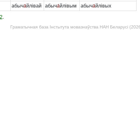
абыч
а́
йлівай
абыч
а́
йлівым
абыч
а́
йлівых
2
.
Граматычная база Інстытута мовазнаўства НАН Беларусі (2026