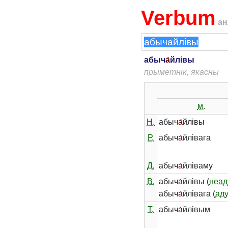
Verbum
ан
абыч
а́
йлівы
прыметнік, якасны
м.
Н.
абыч
а́
йлівы
Р.
абыч
а́
йлівага
Д.
абыч
а́
йліваму
В.
абыч
а́
йлівы (
неад
абыч
а́
йлівага (
ад
Т.
абыч
а́
йлівым