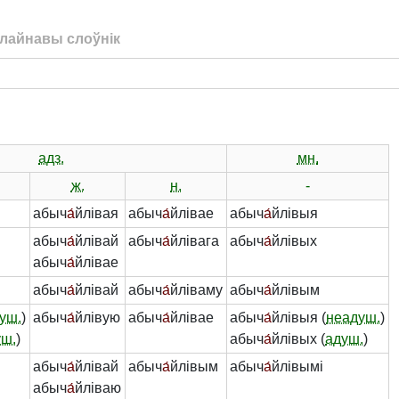
лайнавы слоўнік
адз.
мн.
ж.
н.
-
абыч
а́
йлівая
абыч
а́
йлівае
абыч
а́
йлівыя
абыч
а́
йлівай
абыч
а́
йлівага
абыч
а́
йлівых
абыч
а́
йлівае
абыч
а́
йлівай
абыч
а́
йліваму
абыч
а́
йлівым
уш.
)
абыч
а́
йлівую
абыч
а́
йлівае
абыч
а́
йлівыя (
неадуш.
)
уш.
)
абыч
а́
йлівых (
адуш.
)
абыч
а́
йлівай
абыч
а́
йлівым
абыч
а́
йлівымі
абыч
а́
йліваю