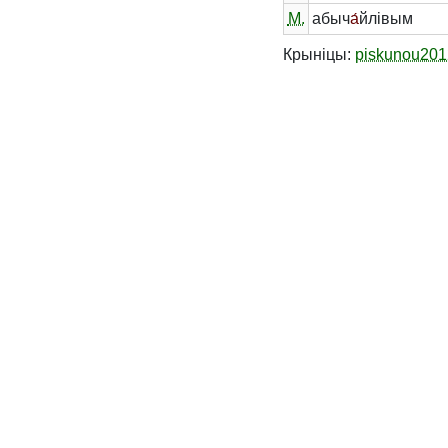
М.
абыч
а́
йлівым
Крыніцы:
piskunou201