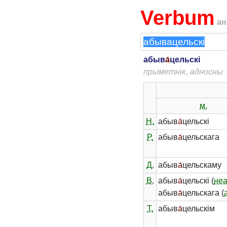
Verbum
ан
абыв
а́
цельскі
прыметнік, адносны
м.
Н.
абыв
а́
цельскі
Р.
абыв
а́
цельскага
Д.
абыв
а́
цельскаму
В.
абыв
а́
цельскі (
не
абыв
а́
цельскага (
Т.
абыв
а́
цельскім