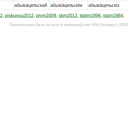
абыв
а́
цельскай
абыв
а́
цельскім
абыв
а́
цельскіх
12
,
piskunou2012
,
prym2009
,
sbm2012
,
tsblm1996
,
tsbm1984
.
Граматычная база Інстытута мовазнаўства НАН Беларусі (2026