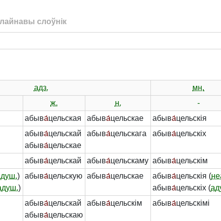
лайнавы слоўнік
адз.
мн.
ж.
н.
-
абыв
а́
цельская
абыв
а́
цельскае
абыв
а́
цельскія
абыв
а́
цельскай
абыв
а́
цельскага
абыв
а́
цельскіх
абыв
а́
цельскае
абыв
а́
цельскай
абыв
а́
цельскаму
абыв
а́
цельскім
адуш.
)
абыв
а́
цельскую
абыв
а́
цельскае
абыв
а́
цельскія (
не
адуш.
)
абыв
а́
цельскіх (
ад
абыв
а́
цельскай
абыв
а́
цельскім
абыв
а́
цельскімі
абыв
а́
цельскаю