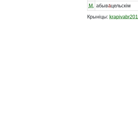
М.
абыв
а́
цельскім
Крыніцы:
krapivabr20