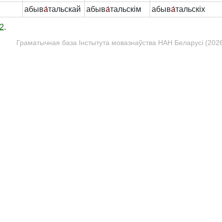
абыв
а́
тальскай
абыв
а́
тальскім
абыв
а́
тальскіх
2
.
Граматычная база Інстытута мовазнаўства НАН Беларусі (2026