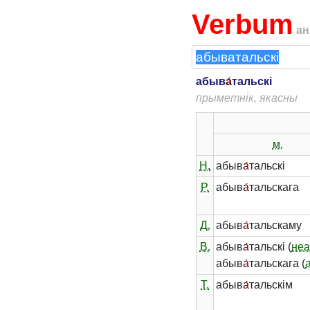
Verbum
ан
абыв
а́
тальскі
прыметнік, якасны
м.
Н.
абыв
а́
тальскі
Р.
абыв
а́
тальскага
Д.
абыв
а́
тальскаму
В.
абыв
а́
тальскі (
неа
абыв
а́
тальскага (
Т.
абыв
а́
тальскім