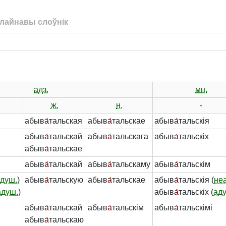
лайнавы слоўнік
адз.
мн.
ж.
н.
-
абыв
а́
тальская
абыв
а́
тальскае
абыв
а́
тальскія
абыв
а́
тальскай
абыв
а́
тальскага
абыв
а́
тальскіх
абыв
а́
тальскае
абыв
а́
тальскай
абыв
а́
тальскаму
абыв
а́
тальскім
душ.
)
абыв
а́
тальскую
абыв
а́
тальскае
абыв
а́
тальскія (
не
адуш.
)
абыв
а́
тальскіх (
ад
абыв
а́
тальскай
абыв
а́
тальскім
абыв
а́
тальскімі
абыв
а́
тальскаю