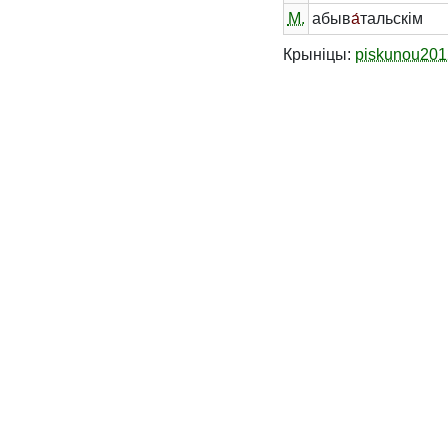
М.
абыв
а́
тальскім
Крыніцы:
piskunou201