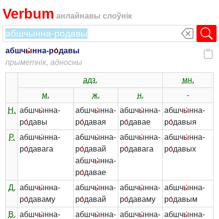
Verbum
анлайнавы слоўнік
абшч
ы́
нна-р
о́
давы
прыметнік, адносны
адз.
мн.
м.
ж.
н.
-
Н.
абшч
ы́
нна-
абшч
ы́
нна-
абшч
ы́
нна-
абшч
ы́
нна-
р
о́
давы
р
о́
давая
р
о́
давае
р
о́
давыя
Р.
абшч
ы́
нна-
абшч
ы́
нна-
абшч
ы́
нна-
абшч
ы́
нна-
р
о́
давага
р
о́
давай
р
о́
давага
р
о́
давых
абшч
ы́
нна-
р
о́
давае
Д.
абшч
ы́
нна-
абшч
ы́
нна-
абшч
ы́
нна-
абшч
ы́
нна-
р
о́
даваму
р
о́
давай
р
о́
даваму
р
о́
давым
В.
абшч
ы́
нна-
абшч
ы́
нна-
абшч
ы́
нна-
абшч
ы́
нна-