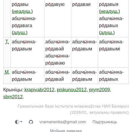
р
о́
давы
р
о́
давую
р
о́
давае
р
о́
давыя
(
неадуш.
)
(
неадуш.
)
абшч
ы́
нна-
абшч
ы́
нна-
р
о́
давага
р
о́
давых
(
адуш.
)
(
адуш.
)
Т.
абшч
ы́
нна-
абшч
ы́
нна-
абшч
ы́
нна-
абшч
ы́
нна-
р
о́
давым
р
о́
давай
р
о́
давым
р
о́
давымі
абшч
ы́
нна-
р
о́
даваю
М.
абшч
ы́
нна-
абшч
ы́
нна-
абшч
ы́
нна-
абшч
ы́
нна-
р
о́
давым
р
о́
давай
р
о́
давым
р
о́
давых
Крыніцы:
krapivabr2012
,
piskunou2012
,
prym2009
,
sbm2012
.
Граматычная база Інстытута мовазнаўства НАН Беларусі
(2026/01, актуальны правапіс)
vramanenka@gmail.com
Падтрымаць
Моўная даведка