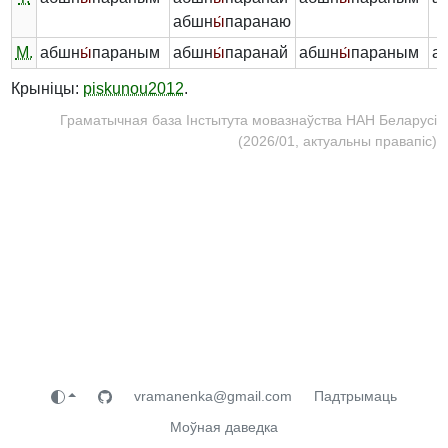
абшн
ы́
паранаю
М.
абшн
ы́
параным
абшн
ы́
паранай
абшн
ы́
параным
а
Крыніцы:
piskunou2012
.
Граматычная база Інстытута мовазнаўства НАН Беларусі
(2026/01, актуальны правапіс)
vramanenka@gmail.com
Падтрымаць
Моўная даведка