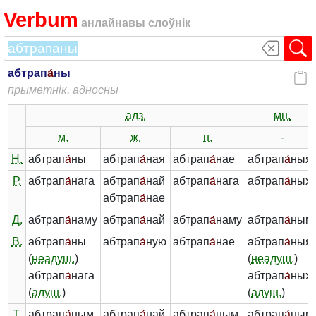
Verbum
анлайнавы слоўнік
абтрап
а́
ны
прыметнік, адносны
адз.
мн.
м.
ж.
н.
-
Н.
абтрап
а́
ны
абтрап
а́
ная
абтрап
а́
нае
абтрап
а́
ныя
Р.
абтрап
а́
нага
абтрап
а́
най
абтрап
а́
нага
абтрап
а́
ных
абтрап
а́
нае
Д.
абтрап
а́
наму
абтрап
а́
най
абтрап
а́
наму
абтрап
а́
ным
В.
абтрап
а́
ны
абтрап
а́
ную
абтрап
а́
нае
абтрап
а́
ныя
(
неадуш.
)
(
неадуш.
)
абтрап
а́
нага
абтрап
а́
ных
(
адуш.
)
(
адуш.
)
Т.
абтрап
а́
ным
абтрап
а́
най
абтрап
а́
ным
абтрап
а́
ным