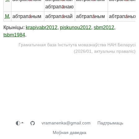
абтрап
а́
наю
М.
абтрап
а́
ным
абтрап
а́
най
абтрап
а́
ным
абтрап
а́
ных
Крыніцы:
krapivabr2012
,
piskunou2012
,
sbm2012
,
tsbm1984
.
Граматычная база Інстытута мовазнаўства НАН Беларусі
(2026/01, актуальны правапіс)
vramanenka@gmail.com
Падтрымаць
Моўная даведка