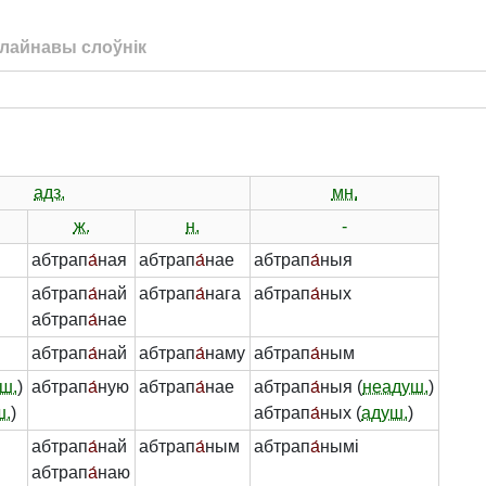
лайнавы слоўнік
адз.
мн.
ж.
н.
-
абтрап
а́
ная
абтрап
а́
нае
абтрап
а́
ныя
абтрап
а́
най
абтрап
а́
нага
абтрап
а́
ных
абтрап
а́
нае
абтрап
а́
най
абтрап
а́
наму
абтрап
а́
ным
ш.
)
абтрап
а́
ную
абтрап
а́
нае
абтрап
а́
ныя (
неадуш.
)
ш.
)
абтрап
а́
ных (
адуш.
)
абтрап
а́
най
абтрап
а́
ным
абтрап
а́
нымі
абтрап
а́
наю