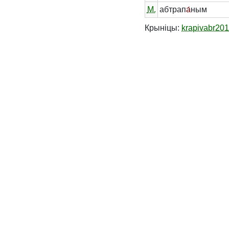
М.
абтрап
а́
ным
Крыніцы:
krapivabr20