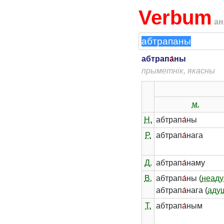
Verbum
ан
абтрап
а́
ны
прыметнік, якасны
м.
Н.
абтрап
а́
ны
Р.
абтрап
а́
нага
Д.
абтрап
а́
наму
В.
абтрап
а́
ны (
неаду
абтрап
а́
нага (
аду
Т.
абтрап
а́
ным