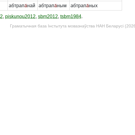
абтрап
а́
най
абтрап
а́
ным
абтрап
а́
ных
12
,
piskunou2012
,
sbm2012
,
tsbm1984
.
Граматычная база Інстытута мовазнаўства НАН Беларусі (2026