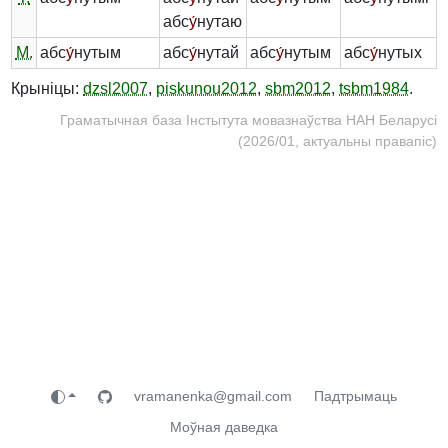
абс
у́
нутаю
М.
абс
у́
нутым
абс
у́
нутай
абс
у́
нутым
абс
у́
нутых
Крыніцы:
dzsl2007
,
piskunou2012
,
sbm2012
,
tsbm1984
.
Граматычная база Інстытута мовазнаўства НАН Беларусі
(2026/01, актуальны правапіс)
vramanenka@gmail.com
Падтрымаць
Моўная даведка