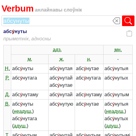
Verbum
анлайнавы слоўнік
абс
у́
нуты
прыметнік, адносны
адз.
мн.
м.
ж.
н.
-
Н.
абс
у́
нуты
абс
у́
нутая
абс
у́
нутае
абс
у́
нутыя
Р.
абс
у́
нутага
абс
у́
нутай
абс
у́
нутага
абс
у́
нутых
абс
у́
нутае
Д.
абс
у́
нутаму
абс
у́
нутай
абс
у́
нутаму
абс
у́
нутым
В.
абс
у́
нуты
абс
у́
нутую
абс
у́
нутае
абс
у́
нутыя
(
неадуш.
)
(
неадуш.
)
абс
у́
нутага
абс
у́
нутых
(
адуш.
)
(
адуш.
)
Т.
абс
у́
нутым
абс
у́
нутай
абс
у́
нутым
абс
у́
нутымі