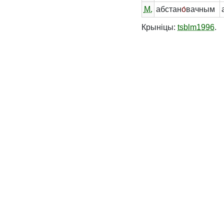
М.
абстан
о́
вачным
Крыніцы:
tsblm1996
.