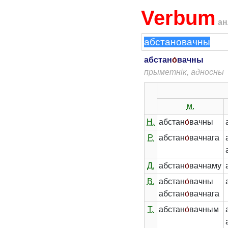
Verbum
ан
абстан
о́
вачны
прыметнік, адносны
м.
Н.
абстан
о́
вачны
Р.
абстан
о́
вачнага
Д.
абстан
о́
вачнаму
В.
абстан
о́
вачны
абстан
о́
вачнага
Т.
абстан
о́
вачным