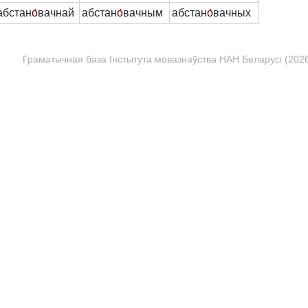
абстан
о́
вачнай
абстан
о́
вачным
абстан
о́
вачных
Граматычная база Інстытута мовазнаўства НАН Беларусі (2026