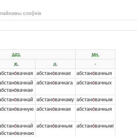
лайнавы слоўнік
адз.
мн.
ж.
н.
-
абстан
о́
вачная
абстан
о́
вачнае
абстан
о́
вачныя
абстан
о́
вачнай
абстан
о́
вачнага
абстан
о́
вачных
абстан
о́
вачнае
абстан
о́
вачнай
абстан
о́
вачнаму
абстан
о́
вачным
абстан
о́
вачную
абстан
о́
вачнае
абстан
о́
вачныя
абстан
о́
вачнай
абстан
о́
вачным
абстан
о́
вачнымі
абстан
о́
вачнаю