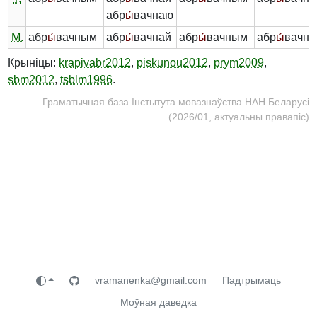
абр
ы́
вачнаю
М.
абр
ы́
вачным
абр
ы́
вачнай
абр
ы́
вачным
абр
ы́
вачн
Крыніцы:
krapivabr2012
,
piskunou2012
,
prym2009
,
sbm2012
,
tsblm1996
.
Граматычная база Інстытута мовазнаўства НАН Беларусі
(2026/01, актуальны правапіс)
vramanenka@gmail.com
Падтрымаць
Моўная даведка