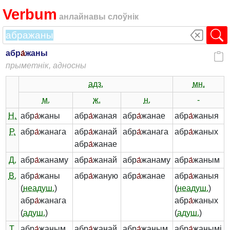
Verbum
анлайнавы слоўнік
абр
а́
жаны
прыметнік, адносны
адз.
мн.
м.
ж.
н.
-
Н.
абр
а́
жаны
абр
а́
жаная
абр
а́
жанае
абр
а́
жаныя
Р.
абр
а́
жанага
абр
а́
жанай
абр
а́
жанага
абр
а́
жаных
абр
а́
жанае
Д.
абр
а́
жанаму
абр
а́
жанай
абр
а́
жанаму
абр
а́
жаным
В.
абр
а́
жаны
абр
а́
жаную
абр
а́
жанае
абр
а́
жаныя
(
неадуш.
)
(
неадуш.
)
абр
а́
жанага
абр
а́
жаных
(
адуш.
)
(
адуш.
)
Т.
абр
а́
жаным
абр
а́
жанай
абр
а́
жаным
абр
а́
жанымі