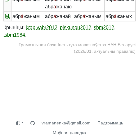
абр
а́
жанаю
М.
абр
а́
жаным
абр
а́
жанай
абр
а́
жаным
абр
а́
жаных
Крыніцы:
krapivabr2012
,
piskunou2012
,
sbm2012
,
tsbm1984
.
Граматычная база Інстытута мовазнаўства НАН Беларусі
(2026/01, актуальны правапіс)
vramanenka@gmail.com
Падтрымаць
Моўная даведка