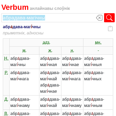
Verbum
анлайнавы слоўнік
абр
а́
дава-маг
і́
чны
прыметнік, адносны
адз.
мн.
м.
ж.
н.
-
Н.
абр
а́
дава-
абр
а́
дава-
абр
а́
дава-
абр
а́
дава-
маг
і́
чны
маг
і́
чная
маг
і́
чнае
маг
і́
чныя
Р.
абр
а́
дава-
абр
а́
дава-
абр
а́
дава-
абр
а́
дава-
маг
і́
чнага
маг
і́
чнай
маг
і́
чнага
маг
і́
чных
абр
а́
дава-
маг
і́
чнае
Д.
абр
а́
дава-
абр
а́
дава-
абр
а́
дава-
абр
а́
дава-
маг
і́
чнаму
маг
і́
чнай
маг
і́
чнаму
маг
і́
чным
В.
абр
а́
дава-
абр
а́
дава-
абр
а́
дава-
абр
а́
дава-