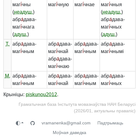
маг
і́
чны
маг
і́
чную
маг
і́
чнае
маг
і́
чныя
(
неадуш.
)
(
неадуш.
)
абр
а́
дава-
абр
а́
дава-
маг
і́
чнага
маг
і́
чных
(
адуш.
)
(
адуш.
)
Т.
абр
а́
дава-
абр
а́
дава-
абр
а́
дава-
абр
а́
дава-
маг
і́
чным
маг
і́
чнай
маг
і́
чным
маг
і́
чнымі
абр
а́
дава-
маг
і́
чнаю
М.
абр
а́
дава-
абр
а́
дава-
абр
а́
дава-
абр
а́
дава-
маг
і́
чным
маг
і́
чнай
маг
і́
чным
маг
і́
чных
Крыніцы:
piskunou2012
.
Граматычная база Інстытута мовазнаўства НАН Беларусі
(2026/01, актуальны правапіс)
vramanenka@gmail.com
Падтрымаць
Моўная даведка