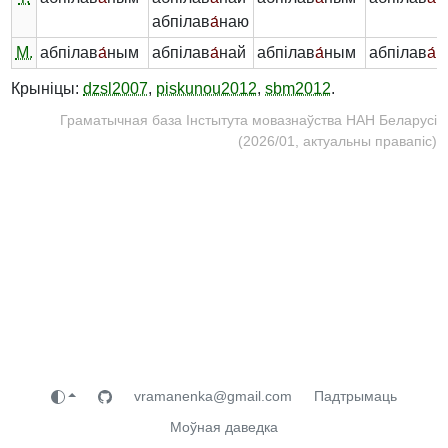
абпілав
а́
наю
М.
абпілав
а́
ным
абпілав
а́
най
абпілав
а́
ным
абпілав
а́
н
Крыніцы:
dzsl2007
,
piskunou2012
,
sbm2012
.
Граматычная база Інстытута мовазнаўства НАН Беларусі
(2026/01, актуальны правапіс)
vramanenka@gmail.com
Падтрымаць
Моўная даведка