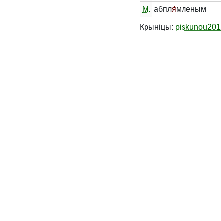
М.
абпл
я́
мленым
Крыніцы:
piskunou201