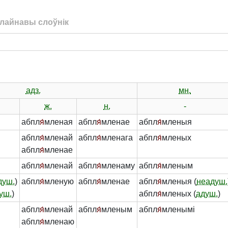
лайнавы слоўнік
адз.
мн.
ж.
н.
-
абпл
я́
мленая
абпл
я́
мленае
абпл
я́
мленыя
абпл
я́
мленай
абпл
я́
мленага
абпл
я́
мленых
абпл
я́
мленае
абпл
я́
мленай
абпл
я́
мленаму
абпл
я́
мленым
душ.
)
абпл
я́
мленую
абпл
я́
мленае
абпл
я́
мленыя (
неадуш.
уш.
)
абпл
я́
мленых (
адуш.
)
абпл
я́
мленай
абпл
я́
мленым
абпл
я́
мленымі
абпл
я́
мленаю