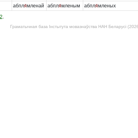
абпл
я́
мленай
абпл
я́
мленым
абпл
я́
мленых
2
.
Граматычная база Інстытута мовазнаўства НАН Беларусі (2026