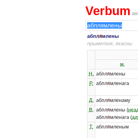
Verbum
ан
абпл
я́
млены
прыметнік, якасны
м.
Н.
абпл
я́
млены
Р.
абпл
я́
мленага
Д.
абпл
я́
мленаму
В.
абпл
я́
млены (
неа
абпл
я́
мленага (
ад
Т.
абпл
я́
мленым