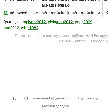
абнадз
е́
йліваю
М.
абнадз
е́
йлівым
абнадз
е́
йлівай
абнадз
е́
йлівым
абн
Крыніцы:
krapivabr2012
,
piskunou2012
,
prym2009
,
sbm2012
,
tsbm1984
.
Граматычная база Інстытута мовазнаўства НАН Беларусі
(2026/01, актуальны правапіс)
vramanenka@gmail.com
Падтрымаць
Моўная даведка