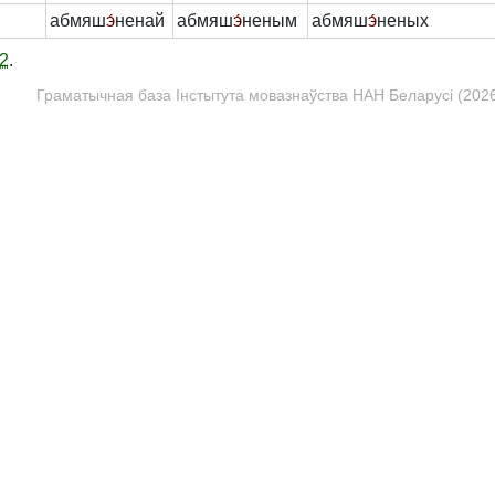
абмяш
э́
ненай
абмяш
э́
неным
абмяш
э́
неных
2
.
Граматычная база Інстытута мовазнаўства НАН Беларусі (2026