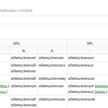
лайнавы слоўнік
адз.
мн.
ж.
н.
-
абмяш
э́
неная
абмяш
э́
ненае
абмяш
э́
неныя
абмяш
э́
ненай
абмяш
э́
ненага
абмяш
э́
неных
абмяш
э́
ненае
абмяш
э́
ненай
абмяш
э́
ненаму
абмяш
э́
неным
душ.
)
абмяш
э́
неную
абмяш
э́
ненае
абмяш
э́
неныя (
неаду
душ.
)
абмяш
э́
неных (
адуш.
)
абмяш
э́
ненай
абмяш
э́
неным
абмяш
э́
ненымі
абмяш
э́
ненаю