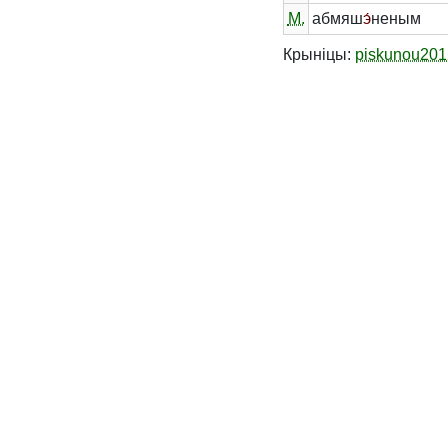
М.
абмяш
э́
неным
Крыніцы:
piskunou201