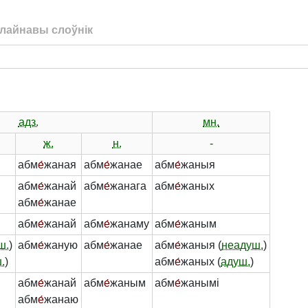
лайнавы слоўнік
адз.
мн.
ж.
н.
-
абм
е́
жаная
абм
е́
жанае
абм
е́
жаныя
абм
е́
жанай
абм
е́
жанага
абм
е́
жаных
абм
е́
жанае
абм
е́
жанай
абм
е́
жанаму
абм
е́
жаным
ш.
)
абм
е́
жаную
абм
е́
жанае
абм
е́
жаныя (
неадуш.
)
.
)
абм
е́
жаных (
адуш.
)
абм
е́
жанай
абм
е́
жаным
абм
е́
жанымі
абм
е́
жанаю