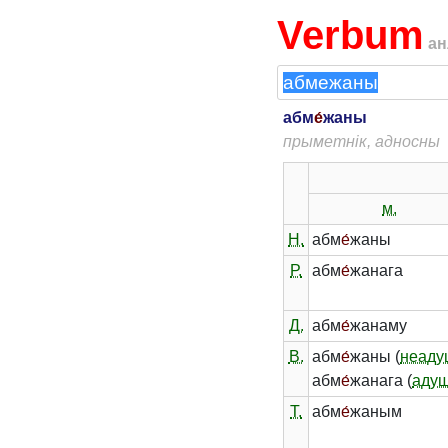
Verbum
ан
абм
е́
жаны
прыметнік, адносны
м.
Н.
абм
е́
жаны
Р.
абм
е́
жанага
Д.
абм
е́
жанаму
В.
абм
е́
жаны (
неаду
абм
е́
жанага (
адуш
Т.
абм
е́
жаным