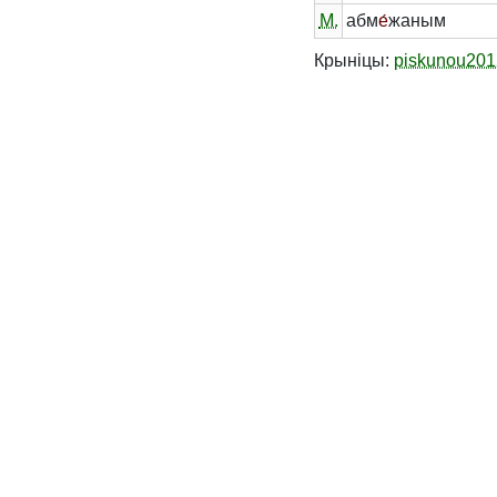
М.
абм
е́
жаным
Крыніцы:
piskunou201