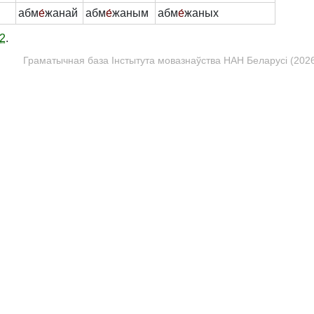
абм
е́
жанай
абм
е́
жаным
абм
е́
жаных
2
.
Граматычная база Інстытута мовазнаўства НАН Беларусі (2026