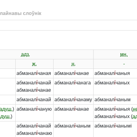
лайнавы слоўнік
адз.
мн.
ж.
н.
-
абманал
і́
чаная
абманал
і́
чанае
абманал
і́
чаныя
абманал
і́
чанай
абманал
і́
чанага
абманал
і́
чаных
абманал
і́
чанае
абманал
і́
чанай
абманал
і́
чанаму
абманал
і́
чаным
адуш.
)
абманал
і́
чаную
абманал
і́
чанае
абманал
і́
чаныя (
н
адуш.
)
абманал
і́
чаных (
а
абманал
і́
чанай
абманал
і́
чаным
абманал
і́
чанымі
абманал
і́
чанаю