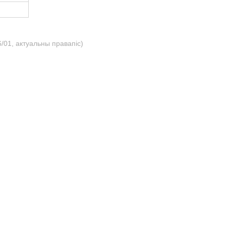
/01, актуальны правапіс)