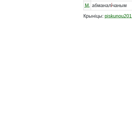
М.
абманал
і́
чаным
Крыніцы:
piskunou201