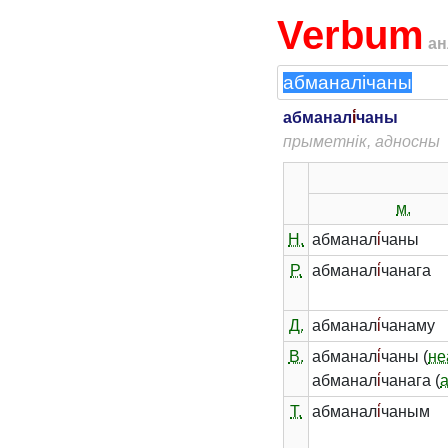
Verbum
ан
абманал
і́
чаны
прыметнік, адносны
м.
Н.
абманал
і́
чаны
Р.
абманал
і́
чанага
Д.
абманал
і́
чанаму
В.
абманал
і́
чаны (
не
абманал
і́
чанага (
Т.
абманал
і́
чаным