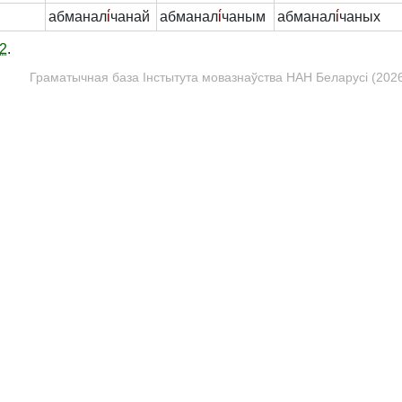
абманал
і́
чанай
абманал
і́
чаным
абманал
і́
чаных
2
.
Граматычная база Інстытута мовазнаўства НАН Беларусі (2026