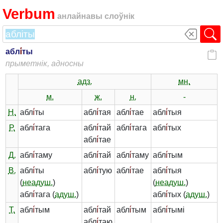
Verbum
анлайнавы слоўнік
абл
і́
ты
прыметнік, адносны
адз.
мн.
м.
ж.
н.
-
Н.
абл
і́
ты
абл
і́
тая
абл
і́
тае
абл
і́
тыя
Р.
абл
і́
тага
абл
і́
тай
абл
і́
тага
абл
і́
тых
абл
і́
тае
Д.
абл
і́
таму
абл
і́
тай
абл
і́
таму
абл
і́
тым
В.
абл
і́
ты
абл
і́
тую
абл
і́
тае
абл
і́
тыя
(
неадуш.
)
(
неадуш.
)
абл
і́
тага (
адуш.
)
абл
і́
тых (
адуш.
)
Т.
абл
і́
тым
абл
і́
тай
абл
і́
тым
абл
і́
тымі
абл
і́
таю