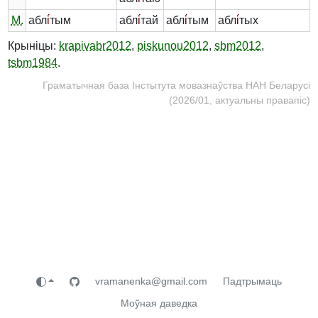
М.
абл
і́
тым
абл
і́
тай
абл
і́
тым
абл
і́
тых
Крыніцы:
krapivabr2012
,
piskunou2012
,
sbm2012
,
tsbm1984
.
Граматычная база Інстытута мовазнаўства НАН Беларусі
(2026/01, актуальны правапіс)
vramanenka@gmail.com
Падтрымаць
Моўная даведка