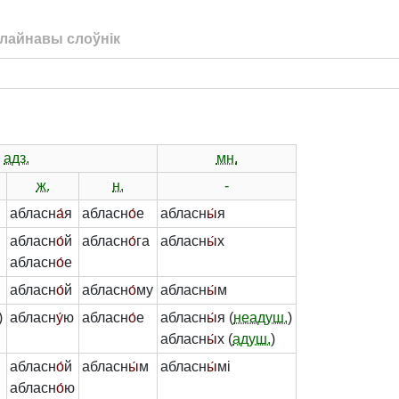
лайнавы слоўнік
адз.
мн.
ж.
н.
-
абласн
а́
я
абласн
о́
е
абласн
ы́
я
абласн
о́
й
абласн
о́
га
абласн
ы́
х
абласн
о́
е
абласн
о́
й
абласн
о́
му
абласн
ы́
м
)
абласн
у́
ю
абласн
о́
е
абласн
ы́
я (
неадуш.
)
абласн
ы́
х (
адуш.
)
абласн
о́
й
абласн
ы́
м
абласн
ы́
мі
абласн
о́
ю