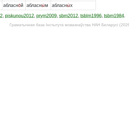
абласн
о́
й
абласн
ы́
м
абласн
ы́
х
12
,
piskunou2012
,
prym2009
,
sbm2012
,
tsblm1996
,
tsbm1984
.
Граматычная база Інстытута мовазнаўства НАН Беларусі (2026