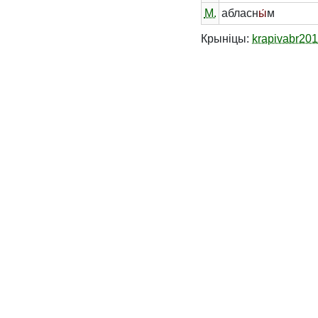
М.
абласн
ы́
м
Крыніцы:
krapivabr20