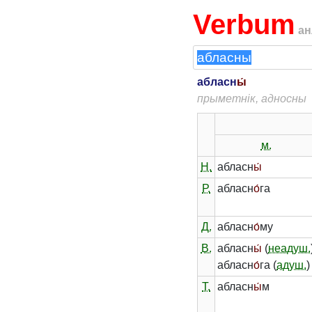
Verbum
ан
абласн
ы́
прыметнік, адносны
м.
Н.
абласн
ы́
Р.
абласн
о́
га
Д.
абласн
о́
му
В.
абласн
ы́
(
неадуш.
абласн
о́
га (
адуш.
)
Т.
абласн
ы́
м