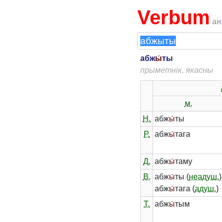
Verbum
ан
абж
ы́
ты
прыметнік, якасны
м.
Н.
абж
ы́
ты
Р.
абж
ы́
тага
Д.
абж
ы́
таму
В.
абж
ы́
ты (
неадуш.
)
абж
ы́
тага (
адуш.
)
Т.
абж
ы́
тым