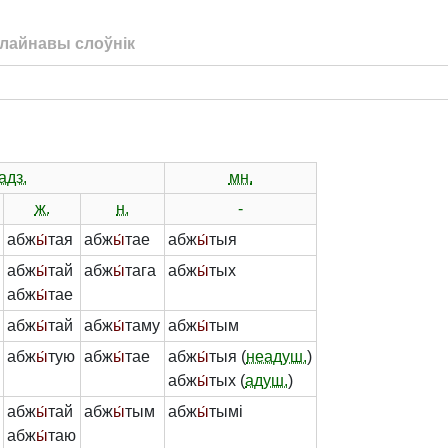
лайнавы слоўнік
адз.
мн.
ж.
н.
-
абж
ы́
тая
абж
ы́
тае
абж
ы́
тыя
абж
ы́
тай
абж
ы́
тага
абж
ы́
тых
абж
ы́
тае
абж
ы́
тай
абж
ы́
таму
абж
ы́
тым
абж
ы́
тую
абж
ы́
тае
абж
ы́
тыя (
неадуш.
)
абж
ы́
тых (
адуш.
)
абж
ы́
тай
абж
ы́
тым
абж
ы́
тымі
абж
ы́
таю