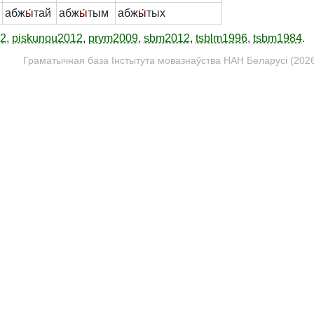
абж
ы́
тай
абж
ы́
тым
абж
ы́
тых
12
,
piskunou2012
,
prym2009
,
sbm2012
,
tsblm1996
,
tsbm1984
.
Граматычная база Інстытута мовазнаўства НАН Беларусі (2026