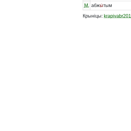
М.
абж
ы́
тым
Крыніцы:
krapivabr20