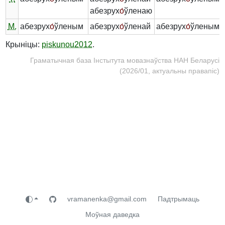
абезрух
о́
ўленаю
М.
абезрух
о́
ўленым
абезрух
о́
ўленай
абезрух
о́
ўленым
Крыніцы:
piskunou2012
.
Граматычная база Інстытута мовазнаўства НАН Беларусі
(2026/01, актуальны правапіс)
vramanenka@gmail.com
Падтрымаць
Моўная даведка