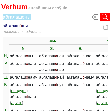
Verbum
анлайнавы слоўнік
абгалаш
о́
ны
прыметнік, адносны
адз.
мн
м.
ж.
н.
-
Н.
абгалаш
о́
ны
абгалаш
о́
ная
абгалаш
о́
нае
абгала
Р.
абгалаш
о́
нага
абгалаш
о́
най
абгалаш
о́
нага
абгала
абгалаш
о́
нае
Д.
абгалаш
о́
наму
абгалаш
о́
най
абгалаш
о́
наму
абгала
В.
абгалаш
о́
ны
абгалаш
о́
ную
абгалаш
о́
нае
абгала
(
неадуш.
)
(
неадуш
абгалаш
о́
нага
абгала
(
адуш.
)
(
адуш.
)
Т.
абгалаш
о́
ным
абгалаш
о́
най
абгалаш
о́
ным
абгала