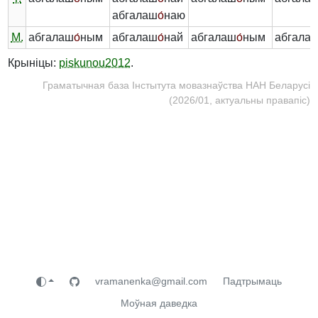
абгалаш
о́
наю
М.
абгалаш
о́
ным
абгалаш
о́
най
абгалаш
о́
ным
абгала
Крыніцы:
piskunou2012
.
Граматычная база Інстытута мовазнаўства НАН Беларусі
(2026/01, актуальны правапіс)
vramanenka@gmail.com
Падтрымаць
Моўная даведка