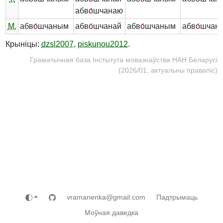
абв
о́
шчанаю
М.
абв
о́
шчаным
абв
о́
шчанай
абв
о́
шчаным
абв
о́
шчан
Крыніцы:
dzsl2007
,
piskunou2012
.
Граматычная база Інстытута мовазнаўства НАН Беларусі
(2026/01, актуальны правапіс)
vramanenka@gmail.com
Падтрымаць
Моўная даведка