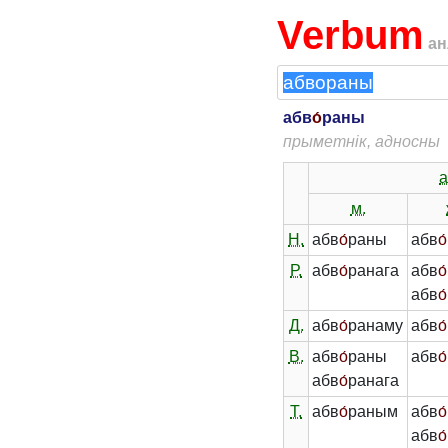
Verbum
ан
абв
о́
раны
прыметнік, адносны
а
м.
Н.
абв
о́
раны
абв
о́
Р.
абв
о́
ранага
абв
о́
абв
о́
Д.
абв
о́
ранаму
абв
о́
В.
абв
о́
раны
абв
о́
абв
о́
ранага
Т.
абв
о́
раным
абв
о́
абв
о́