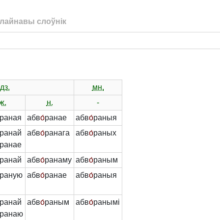
лайнавы слоўнік
дз.
мн.
ж.
н.
-
раная
абв
о́
ранае
абв
о́
раныя
ранай
абв
о́
ранага
абв
о́
раных
ранае
ранай
абв
о́
ранаму
абв
о́
раным
раную
абв
о́
ранае
абв
о́
раныя
ранай
абв
о́
раным
абв
о́
ранымі
ранаю