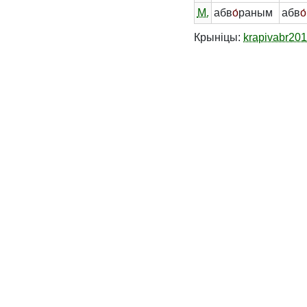
М.
абв
о́
раным
абв
о́
Крыніцы:
krapivabr20