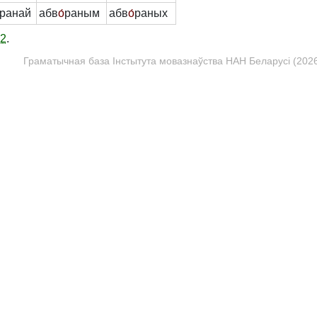
ранай
абв
о́
раным
абв
о́
раных
12
.
Граматычная база Інстытута мовазнаўства НАН Беларусі (2026