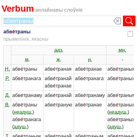
Verbum
анлайнавы слоўнік
абв
е́
траны
прыметнік, якасны
адз.
мн.
м.
ж.
н.
-
Н.
абв
е́
траны
абв
е́
траная
абв
е́
транае
абв
е́
траныя
Р.
абв
е́
транага
абв
е́
транай
абв
е́
транага
абв
е́
траных
абв
е́
транае
Д.
абв
е́
транаму
абв
е́
транай
абв
е́
транаму
абв
е́
траным
В.
абв
е́
траны
абв
е́
траную
абв
е́
транае
абв
е́
траныя
(
неадуш.
)
(
неадуш.
)
абв
е́
транага
абв
е́
траных
(
адуш.
)
(
адуш.
)
Т.
абв
е́
траным
абв
е́
транай
абв
е́
траным
абв
е́
траным