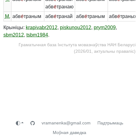
абв
е́
транаю
М.
абв
е́
траным
абв
е́
транай
абв
е́
траным
абв
е́
траных
Крыніцы:
krapivabr2012
,
piskunou2012
,
prym2009
,
sbm2012
,
tsbm1984
.
Граматычная база Інстытута мовазнаўства НАН Беларусі
(2026/01, актуальны правапіс)
vramanenka@gmail.com
Падтрымаць
Моўная даведка