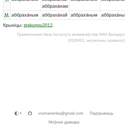
аббрах
а́
наю
М.
аббрах
а́
ным
аббрах
а́
най
аббрах
а́
ным
аббрах
а́
ных
Крыніцы:
piskunou2012
.
Граматычная база Інстытута мовазнаўства НАН Беларусі
(2026/01, актуальны правапіс)
vramanenka@gmail.com
Падтрымаць
Моўная даведка