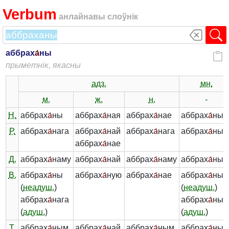
Verbum
анлайнавы слоўнік
аббрах
а́
ны
прыметнік, якасны
адз.
мн.
м.
ж.
н.
-
Н.
аббрах
а́
ны
аббрах
а́
ная
аббрах
а́
нае
аббрах
а́
ныя
Р.
аббрах
а́
нага
аббрах
а́
най
аббрах
а́
нага
аббрах
а́
ных
аббрах
а́
нае
Д.
аббрах
а́
наму
аббрах
а́
най
аббрах
а́
наму
аббрах
а́
ны
В.
аббрах
а́
ны
аббрах
а́
ную
аббрах
а́
нае
аббрах
а́
ныя
(
неадуш.
)
(
неадуш.
)
аббрах
а́
нага
аббрах
а́
ных
(
адуш.
)
(
адуш.
)
Т.
аббрах
а́
ным
аббрах
а́
най
аббрах
а́
ным
аббрах
а́
ным