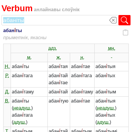
Verbum
анлайнавы слоўнік
абан
і́
ты
прыметнік, якасны
адз.
мн.
м.
ж.
н.
-
Н.
абан
і́
ты
абан
і́
тая
абан
і́
тае
абан
і́
тыя
Р.
абан
і́
тага
абан
і́
тай
абан
і́
тага
абан
і́
тых
абан
і́
тае
Д.
абан
і́
таму
абан
і́
тай
абан
і́
таму
абан
і́
тым
В.
абан
і́
ты
абан
і́
тую
абан
і́
тае
абан
і́
тыя
(
неадуш.
)
(
неадуш.
)
абан
і́
тага
абан
і́
тых
(
адуш.
)
(
адуш.
)
Т.
абан
і́
тым
абан
і́
тай
абан
і́
тым
абан
і́
тымі