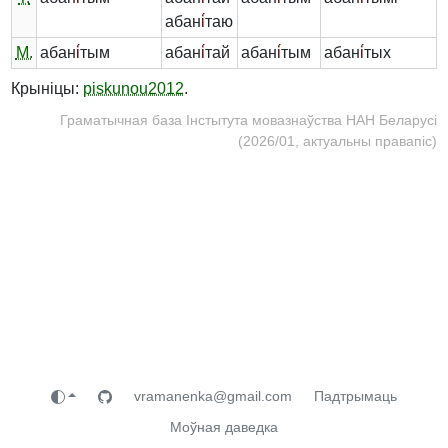
абан
і́
таю
М.
абан
і́
тым
абан
і́
тай
абан
і́
тым
абан
і́
тых
Крыніцы:
piskunou2012
.
Граматычная база Інстытута мовазнаўства НАН Беларусі
(2026/01, актуальны правапіс)
vramanenka@gmail.com
Падтрымаць
Моўная даведка