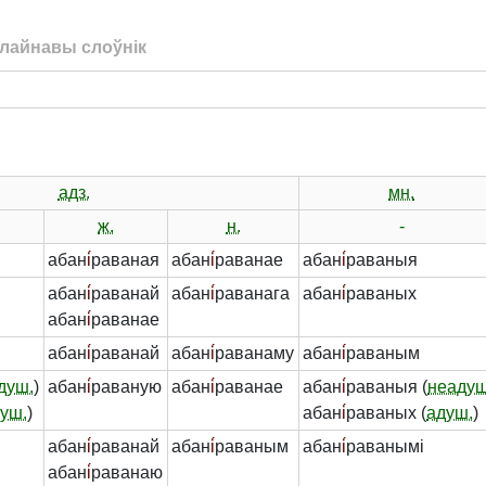
лайнавы слоўнік
адз.
мн.
ж.
н.
-
абан
і́
раваная
абан
і́
раванае
абан
і́
раваныя
абан
і́
раванай
абан
і́
раванага
абан
і́
раваных
абан
і́
раванае
абан
і́
раванай
абан
і́
раванаму
абан
і́
раваным
душ.
)
абан
і́
раваную
абан
і́
раванае
абан
і́
раваныя (
неадуш
уш.
)
абан
і́
раваных (
адуш.
)
абан
і́
раванай
абан
і́
раваным
абан
і́
раванымі
абан
і́
раванаю