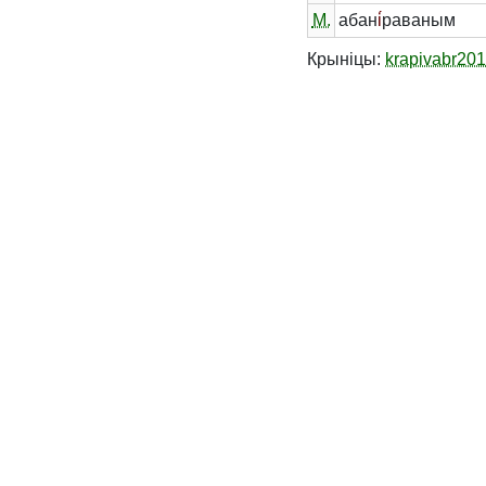
М.
абан
і́
раваным
Крыніцы:
krapivabr20