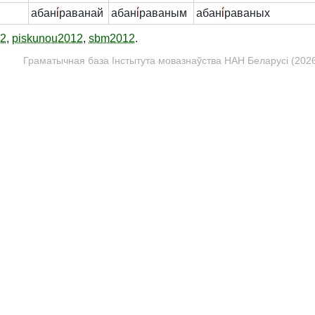
абан
і́
раванай
абан
і́
раваным
абан
і́
раваных
12
,
piskunou2012
,
sbm2012
.
Граматычная база Інстытута мовазнаўства НАН Беларусі (2026