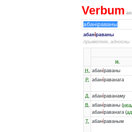
Verbum
ан
абан
і́
раваны
прыметнік, адносны
м.
Н.
абан
і́
раваны
Р.
абан
і́
раванага
Д.
абан
і́
раванаму
В.
абан
і́
раваны (
неа
абан
і́
раванага (
ад
Т.
абан
і́
раваным