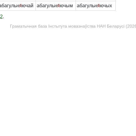
абагульн
я́
ючай
абагульн
я́
ючым
абагульн
я́
ючых
12
.
Граматычная база Інстытута мовазнаўства НАН Беларусі (2026