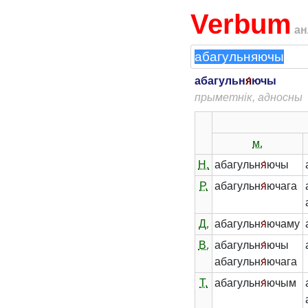
Verbum
ан
абагульн
я́
ючы
прыметнік, адносны
м.
Н.
абагульн
я́
ючы
Р.
абагульн
я́
ючага
Д.
абагульн
я́
ючаму
В.
абагульн
я́
ючы
абагульн
я́
ючага
Т.
абагульн
я́
ючым