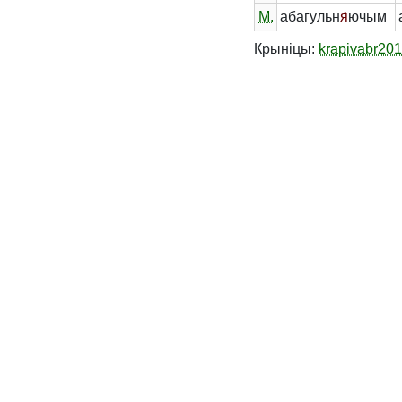
М.
абагульн
я́
ючым
Крыніцы:
krapivabr20