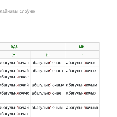
лайнавы слоўнік
адз.
мн.
ж.
н.
-
абагульн
я́
ючая
абагульн
я́
ючае
абагульн
я́
ючыя
абагульн
я́
ючай
абагульн
я́
ючага
абагульн
я́
ючых
абагульн
я́
ючае
абагульн
я́
ючай
абагульн
я́
ючаму
абагульн
я́
ючым
абагульн
я́
ючую
абагульн
я́
ючае
абагульн
я́
ючыя
абагульн
я́
ючай
абагульн
я́
ючым
абагульн
я́
ючымі
абагульн
я́
ючаю