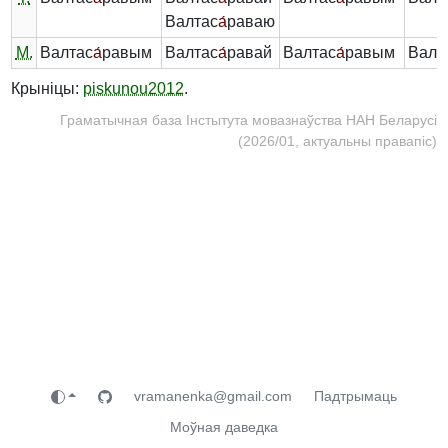
Валтас
а́
раваю
М.
Валтас
а́
равым
Валтас
а́
равай
Валтас
а́
равым
Валт
Крыніцы:
piskunou2012
.
Граматычная база Інстытута мовазнаўства НАН Беларусі
(2026/01, актуальны правапіс)
vramanenka@gmail.com
Падтрымаць
Моўная даведка