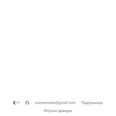
vramanenka@gmail.com
Падтрымаць
Моўная даведка