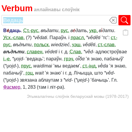
Verbum
анлайнавы слоўнік
В
е́
даць
.
Ст.-рус.
вѣдати
,
рус.
в
е́
дать
,
укр.
в
і́
дати
.
Усх.-слав.
(?)
*vědati
. Параўн. і
прасл.
*věděti
’тс’:
ст.-
рус.
вѣдѣти
,
польск.
wiedzieć
,
чэш.
věděti
,
ст.-слав.
вѣдѣти
,
славен.
védeti
і г. д.
Слав.
*věd‑
адлюстроўвае
і.-е.
*u̯oi̯d‑
’ведаць’; параўн.
грэч.
οἶδα
’я знаю, пабачыў’
(
*u̯oi̯d‑
),
прус.
waidimai
’мы ведаем’,
ст.-інд.
vḕda
’я знаю,
пабачыў’,
гоц.
wait
’я знаю’ і г. д. Лічыцца, што
*věd‑
(
*u̯oi̯d‑
) звязана аблаутам з
*vid‑
(
*u̯ei̯d‑
) ’бачыць’. Гл.
Фасмер
, 1, 283 (там і літ-ра).
Этымалагічны слоўнік беларускай мовы (1978-2017)