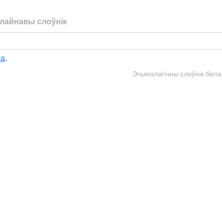
лайнавы слоўнік
га
.
Этымалагічны слоўнік бела