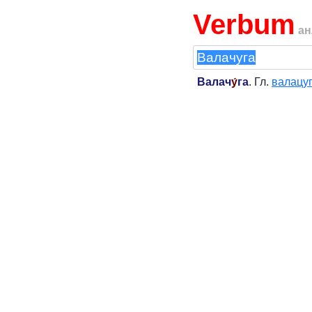
Verbum
ан
Валач
у́
га
. Гл.
валацу