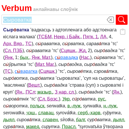
Verbum
анлайнавы слоўнік
Сыр
о́
ватка
’вадкасць з адтопленага або адстоенага
кіслага малака’ (
ТСБМ
,
Некр. і Байк.
,
Пятк. 1
,
ЛА
, 4,
Арх. Вяр.
,
ТС
),
с
ы́
раватка
,
с
ы́
рватка
,
сарав
а́
тка
’тс’
(
Сл. ПЗБ
),
с
ы́
раватка
’тс’ (
Сцяшк.
,
Жд.
2),
сыр
о́
вадка
’тс’
(
Янк.
1;
бых.
,
Янк. Мат.
),
с
ы́
равадка
(
Нас.
),
с
ы́
рватка
’тс’,
с
ы́
ўрытка
’тс’ (
Мат. Маг.
),
сыр
о́
водка
,
сыр
о́
вадка
’тс’
(
ТС
),
с
ы́
варатка
(
Сцяшк.
) ’тс’,
сыров
е́
тка
,
сэров
а́
тка
,
сыр
о́
вотка
,
сыр
о́
ватка
’сыроватка’, ’суп на сыроватцы’,
’маслянка’ (
Вешт.
),
сыр
о́
вадка
’страва (суп) з сыроваткі і
круп’ (
Ян.
,
ПСл
;
мазыр.
,
З нар. сл.
),
сыр
о́
ваднік
’тс’ (
Ян.
),
сыров
а́
тнік
’тс’ (
Сл. Брэс.
).
Укр.
с
и́
р
о́
ватка
,
рус.
с
ы́
воротка
,
польск.
serwatka
,
в.-луж.
syrwatka
,
н.-луж.
serowatka
,
чэш.
,
славац.
syrovátka
,
серб.-харв.
су̏рутка
,
дыял.
сиров
а́
тка
,
славен.
sírotka
,
балг.
сур
о́
ватка
,
дыял.
сурв
а́
тка
,
макед.
сирутка
.
Прасл.
*syrovatъka
ўтворана