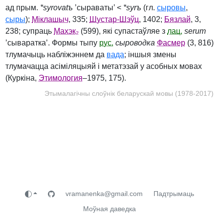
ад прым.
*syrovatъ
’сыраваты’ <
*syrъ
(гл.
сыровы
,
сыры
);
Міклашыч
, 335;
Шустар-Шэўц
, 1402;
Бязлай
, 3,
238; супраць
Махэк₂
(599), які супастаўляе з
лац.
serum
’сываратка’. Формы тыпу
рус.
сыроводка
Фасмер
(3, 816)
тлумачыць набліжэннем да
вада
; іншыя змены
тлумачацца асіміляцыяй і метатэзай у асобных мовах
(Куркіна,
Этимология
–1975, 175).
Этымалагічны слоўнік беларускай мовы (1978-2017)
vramanenka@gmail.com
Падтрымаць
Моўная даведка