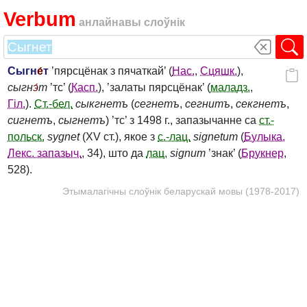
Verbum
анлайнавы слоўнік
Сыгн
е́
т
’пярсцёнак з пячаткай’ (
Нас.
,
Сцяшк.
),
сыгн
э́
т
’тс’ (
Касп.
), ’залаты пярсцёнак’ (
маладз.
,
Гіл.
).
Ст.-бел.
сыкгнетъ
(
сегнетъ
,
сегнитъ
,
секгнетъ
,
сигнетъ
,
сыгнетъ
) ’тс’ з 1498 г., запазычанне са
ст.-
польск.
sygnet
(XV ст.), якое з
с.-лац.
signetum
(
Булыка,
Лекс. запазыч.
, 34), што да
лац.
signum
’знак’ (
Брукнер
,
528).
Этымалагічны слоўнік беларускай мовы (1978-2017)