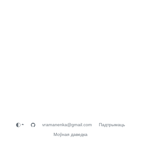
vramanenka@gmail.com
Падтрымаць
Моўная даведка