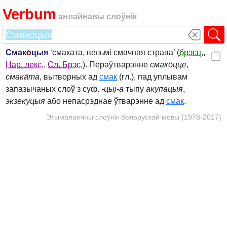
Verbum
анлайнавы слоўнік
Смак
о́
цыя
‘смаката, вельмі смачная страва’ (
брэсц.
,
Нар. лекс.
,
Сл. Брэс.
). Пераўтварэнне
смак
о́
цце
,
смак
а́
та
, вытворных ад
смак
(гл.), пад уплывам
запазычаных слоў з суф.
‑цыj‑а
тыпу
акупацыя
,
экзекуцыя
або непасрэднае ўтварэнне ад
смак
.
Этымалагічны слоўнік беларускай мовы (1978-2017)