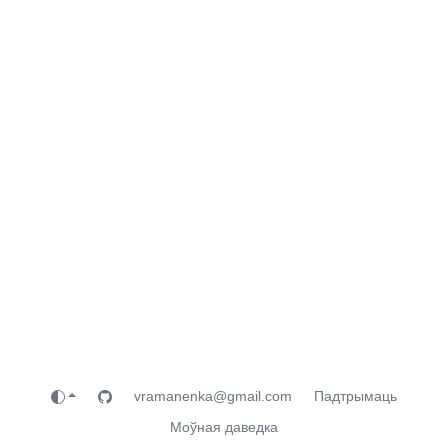
vramanenka@gmail.com
Падтрымаць
Моўная даведка