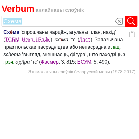
Verbum
анлайнавы слоўнік
Сх
е́
ма
’спрошчаны чарцёж, агульны план, накід’
(
ТСБМ
,
Некр. і Байк.
),
сх
э́
ма
’тс’ (
Ласт.
). Запазычана
праз польскае пасрэдніцтва або непасрэдна з
лац.
schema
’выгляд, знешнасць, фігура’, што паходзіць з
грэч.
σχῆμα
’тс’ (
Фасмер
, 3, 815;
ЕСУМ
, 5, 490).
Этымалагічны слоўнік беларускай мовы (1978-2017)