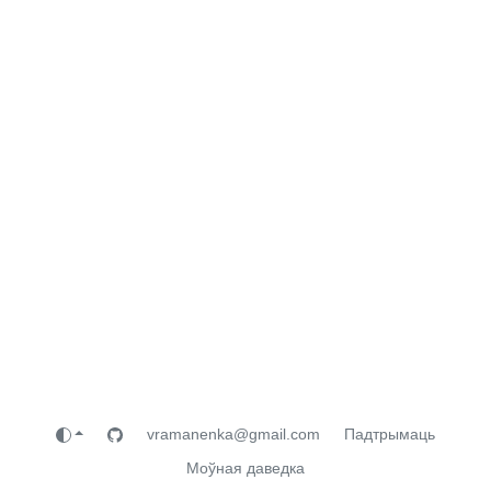
vramanenka@gmail.com
Падтрымаць
Моўная даведка