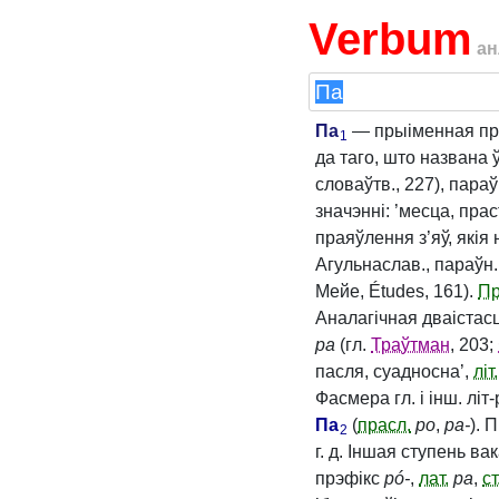
Verbum
ан
Па
— прыіменная пры
1
да таго, што названа 
словаўтв., 227), пара
значэнні: ’месца, пр
праяўлення з’яў, якія 
Агульнаслав., параўн
Мейе, Études, 161).
Пр
Аналагічная дваістас
pa
(гл.
Траўтман
, 203;
пасля, суадносна’,
літ.
Фасмера гл. і інш. літ-
Па
(
прасл.
po
,
pa‑
). 
2
г. д. Іншая ступень ва
прэфікс
pó‑
,
лат.
pa
,
ст