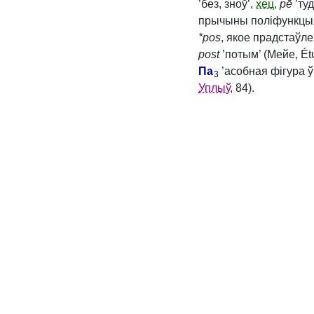
’без, зноў’,
хец.
pē
’туд
прычыны поліфункцыя
*pos
, якое прадстаўл
post
’потым’ (Мейе, Ét
Па
’асобная фігура ў
3
Уплыў
, 84).