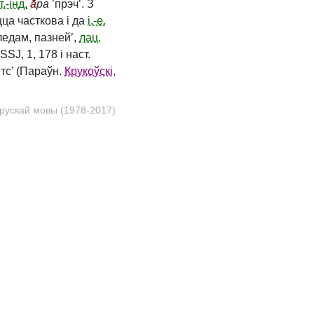
т.-інд.
ā́
pa
’прэч’. З
ца часткова і да
і.-е.
ледам, пазней’,
лац.
ESSJ, 1, 178 і наст.
’тс’ (Параўн.
Крукоўскі,
рускай мовы (1978-2017)