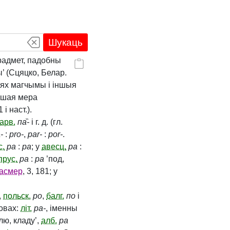
Шукаць
радмет, падобны
’ (Сцяцко, Белар.
ннях магчымы і іншыя
еншая мера
і наст.).
арв.
па̏‑
і г. д. (гл.
‑
:
pro‑
,
par‑
:
por‑
.
с.
pa
:
pa
; у
авесц.
pa
:
-прус.
pa
:
pa
’под,
асмер
, 3, 181; у
,
польск.
po
,
балг.
по
і
овах:
літ.
pa‑
, іменны
лю, кладу’,
алб.
pa