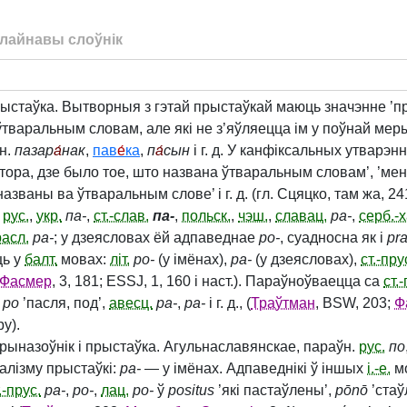
лайнавы слоўнік
стаўка. Вытворныя з гэтай прыстаўкай маюць значэнне ’п
ўтваральным словам, але які не з’яўляецца ім у поўнай меры
ўн.
пазар
а́
нак
,
пав
е́
ка
,
п
а́
сын
і г. д. У канфіксальных утварэ
астора, дзе было тое, што названа ўтваральным словам’, ’м
названы ва ўтваральным слове’ і г. д. (гл. Сцяцко, там жа, 241 
.
рус.
,
укр.
па‑
,
ст.-слав.
па‑
,
польск.
,
чэш.
,
славац.
pa‑
,
серб.-х
асл.
pa‑
; у дзеясловах ёй адпаведнае
po‑
, суадносна як і
pra
ць у
балт.
мовах:
літ.
po‑
(у імёнах),
pa‑
(у дзеясловах),
ст.-пру
Фасмер
, 3, 181; ESSJ, 1, 160 і наст.). Параўноўваецца са
ст.
po
’пасля, под’,
авесц.
pa‑
,
pa‑
і г. д., (
Траўтман
, BSW, 203;
Ф
ру).
Прыназоўнік і прыстаўка. Агульнаславянскае, параўн.
рус.
по
калізму прыстаўкі:
pa‑
— у імёнах. Адпаведнікі ў іншых
і.-е.
м
.-прус.
pa‑
,
po‑
,
лац.
po‑
ў
positus
’які пастаўлены’,
pōnō
’стаў