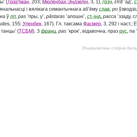
ы’ (
Траўтман
, 203;
Мюленбах-Эндзелін
, 3, 1),
грэч.
έπᾱ
’ад’,
с
нальнасці і вялікага семантычнага аб’ёму
слав.
po
ўзводзіц
ена ў
літ.
pas
’пры, у’,
pãstaras
’апошні’,
ст.-інд.
pacca
’ззаду, с
udes, 155;
Уленбек
, 167). Гл. таксама
Фасмер
, 3, 292 і наст.; 
 танцы’ (
ТСБМ
). З
франц.
pas
’крок’, відавочна, праз
рус.
па
Этымалагічны слоўнік бела